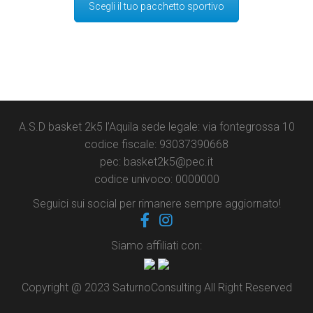
Scegli il tuo pacchetto sportivo
A.S.D basket 2k5 l’Aquila sede legale: via fontegrossa 10
codice fiscale: 93037390668
pec: basket2k5@pec.it
codice univoco: 0000000
Seguici sui social per rimanere sempre aggiornato!
Siamo affiliati con:
Copyright @ 2023 SaturnoConsulting All Right Reserved