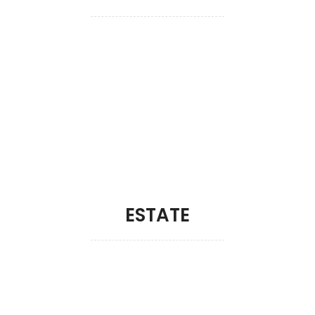
Acquista corsi di
basket
minibasket e SCI
Acquista il tuo pacchetto
ESTATE
Acquista i camp