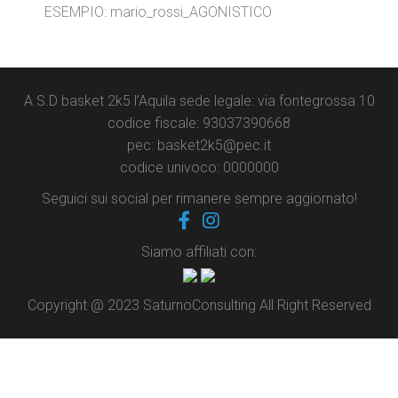
ESEMPIO: mario_rossi_AGONISTICO
A.S.D basket 2k5 l’Aquila sede legale: via fontegrossa 10
codice fiscale: 93037390668
pec: basket2k5@pec.it
codice univoco: 0000000
Seguici sui social per rimanere sempre aggiornato!
Siamo affiliati con:
Copyright @ 2023 SaturnoConsulting All Right Reserved