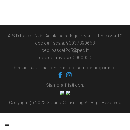
A.S.D basket 2k5 l’Aquila sede legale: via fontegrossa 10
codice fiscale: 93037390668
pec: basket2k5@pec.it
codice univoco: 0000000
Seguici sui social per rimanere sempre aggiornato!
Siamo affiliati con:
Copyright @ 2023 SaturnoConsulting All Right Reserved