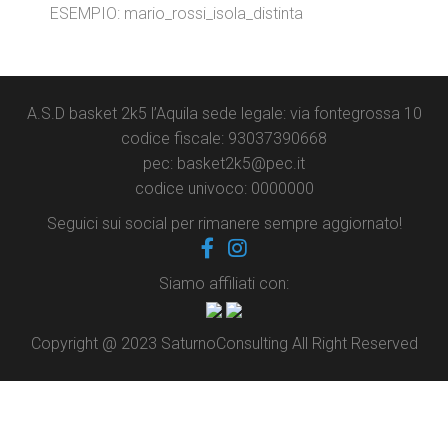
ESEMPIO: mario_rossi_isola_distinta
A.S.D basket 2k5 l’Aquila sede legale: via fontegrossa 10
codice fiscale: 93037390668
pec: basket2k5@pec.it
codice univoco: 0000000
Seguici sui social per rimanere sempre aggiornato!
Siamo affiliati con:
Copyright @ 2023 SaturnoConsulting All Right Reserved