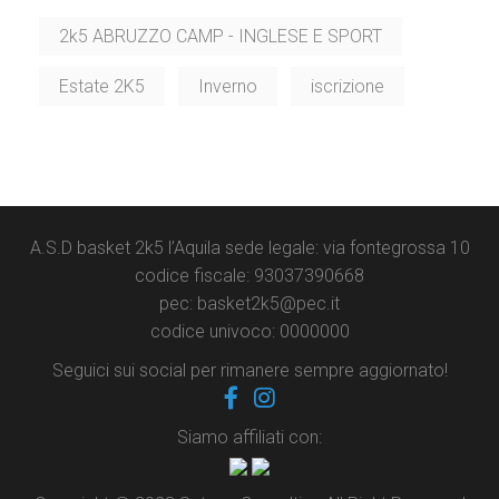
135,00 €
2k5 ABRUZZO CAMP - INGLESE E SPORT
Estate 2K5
Inverno
iscrizione
A.S.D basket 2k5 l’Aquila sede legale: via fontegrossa 10
codice fiscale: 93037390668
pec: basket2k5@pec.it
codice univoco: 0000000
Seguici sui social per rimanere sempre aggiornato!
Siamo affiliati con: