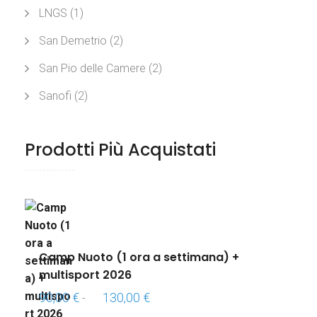
LNGS
(1)
San Demetrio
(2)
San Pio delle Camere
(2)
Sanofi
(2)
Prodotti Più Acquistati
Camp Nuoto (1 ora a settimana) +
multisport 2026
Fascia
90,00
€
130,00
€
-
di