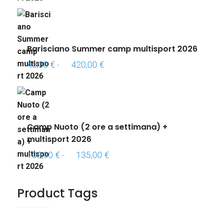
prezzo:
da
90,00 €
a
Barisciano Summer camp multisport 2026
130,00 €
Fascia
45,00
€
420,00
€
-
di
prezzo:
da
45,00 €
a
Camp Nuoto (2 ore a settimana) +
420,00 €
multisport 2026
Fascia
100,00
€
135,00
€
-
di
prezzo:
Product Tags
da
100,00 €
a