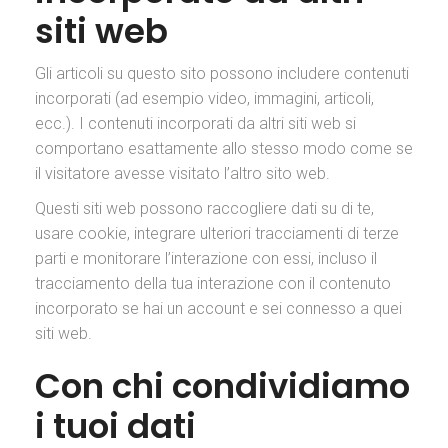
siti web
Gli articoli su questo sito possono includere contenuti
incorporati (ad esempio video, immagini, articoli,
ecc.). I contenuti incorporati da altri siti web si
comportano esattamente allo stesso modo come se
il visitatore avesse visitato l’altro sito web.
Questi siti web possono raccogliere dati su di te,
usare cookie, integrare ulteriori tracciamenti di terze
parti e monitorare l’interazione con essi, incluso il
tracciamento della tua interazione con il contenuto
incorporato se hai un account e sei connesso a quei
siti web.
Con chi condividiamo
i tuoi dati