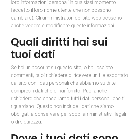
loro informazioni personali in qualsiasi momento
(eccetto il loro nome utente che non possono
cambiare). Gli amministratori del sito web possono
anche vedere e modificare queste informazioni.
Quali diritti hai sui
tuoi dati
Se hai un account su questo sito, o hai lasciato
commenti, puoi richiedere di ricevere un file esportato
dal sito con i dati personali che abbiamo su di te,
compresi i dati che ci hai fornito. Puoi anche
richiedere che cancelliamo tutti i dati personali che ti
riguardano. Questo non include i dati che siamo
obbligati a conservare per scopi amministrativi, legali
o di sicurezza.
Dove i tuoi dati sono