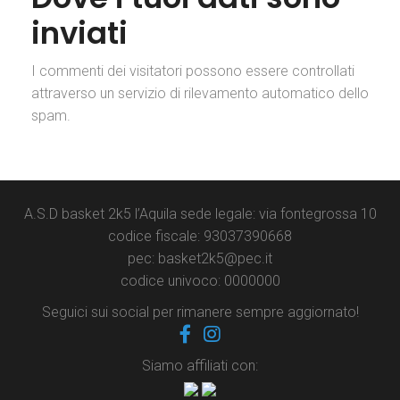
inviati
I commenti dei visitatori possono essere controllati
attraverso un servizio di rilevamento automatico dello
spam.
A.S.D basket 2k5 l’Aquila sede legale: via fontegrossa 10
codice fiscale: 93037390668
pec: basket2k5@pec.it
codice univoco: 0000000
Seguici sui social per rimanere sempre aggiornato!
Siamo affiliati con: