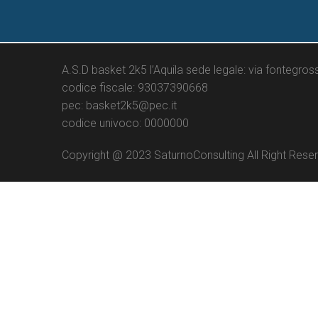
A.S.D basket 2k5 l’Aquila sede legale: via fontegros
codice fiscale: 93037390668
pec: basket2k5@pec.it
codice univoco: 0000000
Copyright @ 2023 SaturnoConsulting All Right Rese