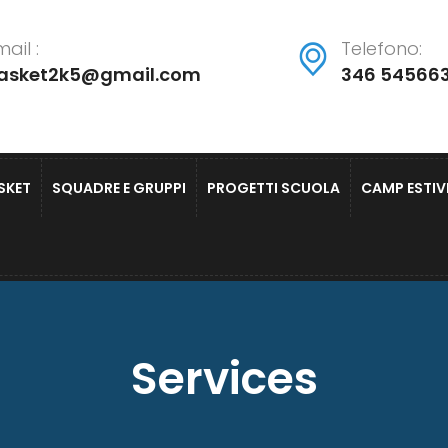
ail :
Telefono:
asket2k5@gmail.com
346 54566
ASKET
SQUADRE E GRUPPI
PROGETTI SCUOLA
CAMP ESTIV
Services