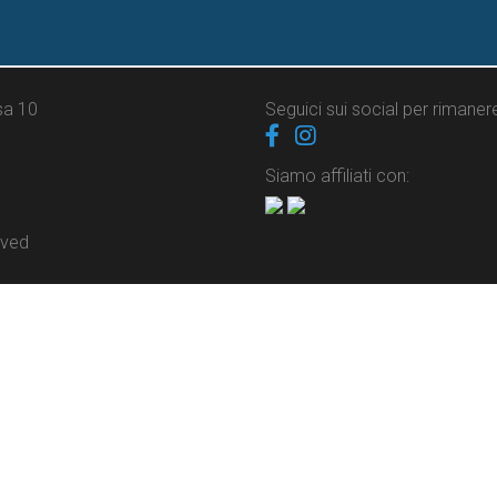
sa 10
Seguici sui social per rimane
Siamo affiliati con:
rved