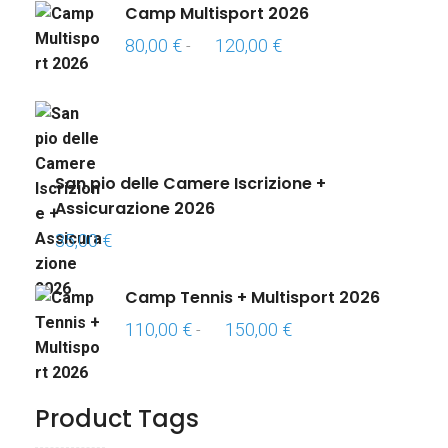
Camp Multisport 2026
Fascia
80,00
€
120,00
€
-
di
prezzo:
da
80,00 €
a
San pio delle Camere Iscrizione +
120,00 €
Assicurazione 2026
35,00
€
Camp Tennis + Multisport 2026
Fascia
110,00
€
150,00
€
-
di
prezzo:
da
Product Tags
110,00 €