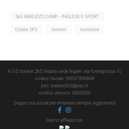
a
150,00 €
2k5 ABRUZZO CAMP - INGLESE E SPORT
Estate 2K5
Inverno
iscrizione
A.S.D basket 2k5 l’Aquila sede legale: via fontegrossa 10
codice fiscale: 93037390668
pec: basket2k5@pec.it
codice univoco: 0000000
Seguici sui social per rimanere sempre aggiornato!
Siamo affiliati con: