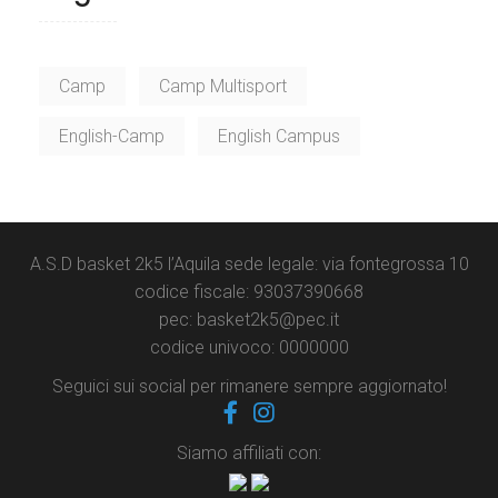
Camp
Camp Multisport
English-Camp
English Campus
A.S.D basket 2k5 l’Aquila sede legale: via fontegrossa 10
codice fiscale: 93037390668
pec: basket2k5@pec.it
codice univoco: 0000000
Seguici sui social per rimanere sempre aggiornato!
Siamo affiliati con: