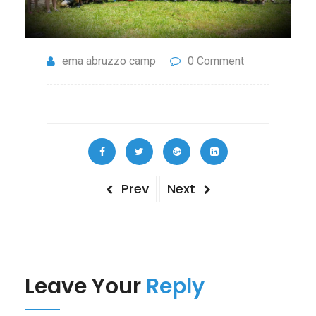
ema abruzzo camp
0 Comment
Navigazione
Previous
Next
Prev
Next
Post
Post
articoli
Leave Your
Reply