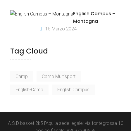
English Campus –
Montagna
15 Marzo 2024
Tag Cloud
Camp
Camp Multisport
English-Camp
English Campus
A.S.D basket 2k5 l’Aquila sede legale: via fontegrossa 10
codice fiscale: 93037390668