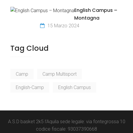
English Campus –
Montagna
15 Marzo 2024
Tag Cloud
Camp
Camp Multisport
English-Camp
English Campus
A.S.D basket 2k5 l’Aquila sede legale: via fontegrossa 10
codice fiscale: 93037390668