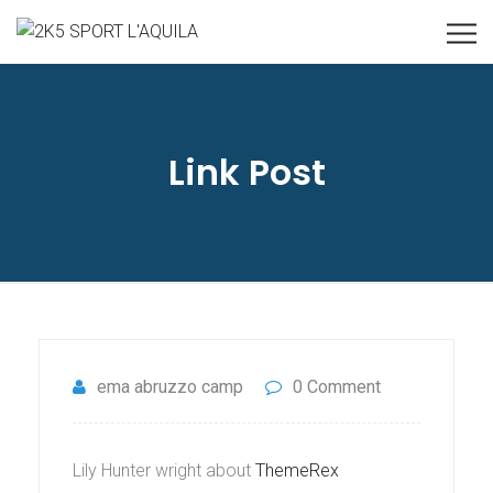
Link Post
ema abruzzo camp
0 Comment
Lily Hunter wright about
ThemeRex