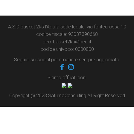
A.S.D basket 2k5 l’Aquila sede legale: via fontegrossa 10
codice fiscale: 93037390668
pec: basket2k5@pec.it
codice univoco: 0000000
Seguici sui social per rimanere sempre aggiornato!
Siamo affiliati con:
Copyright @ 2023 SaturnoConsulting All Right Reserved