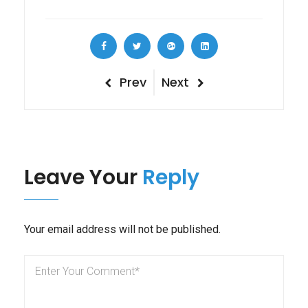
Navigazione
Previous
Next
Prev
Next
Post
Post
articoli
Leave Your
Reply
Your email address will not be published.